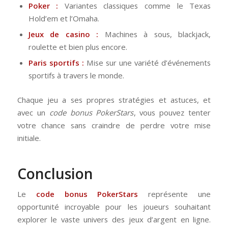
Poker :
Variantes classiques comme le Texas
Hold’em et l’Omaha.
Jeux de casino :
Machines à sous, blackjack,
roulette et bien plus encore.
Paris sportifs :
Mise sur une variété d’événements
sportifs à travers le monde.
Chaque jeu a ses propres stratégies et astuces, et
avec un
code bonus PokerStars
, vous pouvez tenter
votre chance sans craindre de perdre votre mise
initiale.
Conclusion
Le
code bonus PokerStars
représente une
opportunité incroyable pour les joueurs souhaitant
explorer le vaste univers des jeux d’argent en ligne.