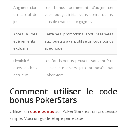
Augmentation
Les bonus permettent d’augmenter
du capital de
votre budget initial, vous donnant ainsi
jeu
plus de chances de gagner.
Accès à des
Certaines promotions sont réservées
événements
aux joueurs ayant utilisé un code bonus
exclusifs
spécifique.
Flexibilité
Les fonds bonus peuvent souvent être
dans le choix
utilisés sur divers jeux proposés par
des jeux
PokerStars.
Comment utiliser le code
bonus PokerStars
Utiliser un
code bonus
sur PokerStars est un processus
simple. Voici un guide étape par étape :