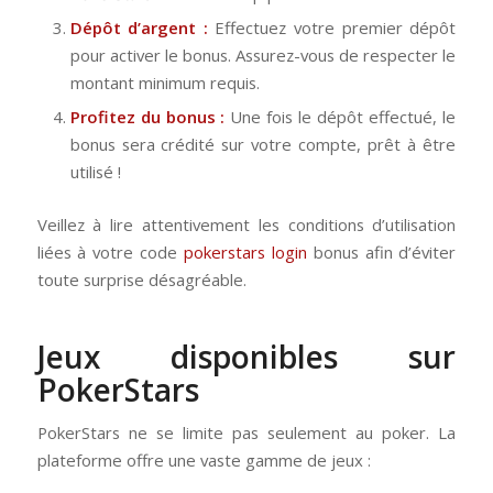
Dépôt d’argent :
Effectuez votre premier dépôt
pour activer le bonus. Assurez-vous de respecter le
montant minimum requis.
Profitez du bonus :
Une fois le dépôt effectué, le
bonus sera crédité sur votre compte, prêt à être
utilisé !
Veillez à lire attentivement les conditions d’utilisation
liées à votre code
pokerstars login
bonus afin d’éviter
toute surprise désagréable.
Jeux disponibles sur
PokerStars
PokerStars ne se limite pas seulement au poker. La
plateforme offre une vaste gamme de jeux :