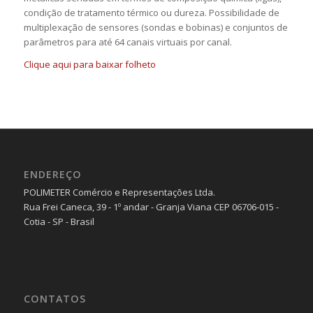
condição de tratamento térmico ou dureza. Possibilidade de
multiplexação de sensores (sondas e bobinas) e conjuntos de
parâmetros para até 64 canais virtuais por canal.
Clique aqui para baixar folheto
ENDEREÇO
POLIMETER Comércio e Representações Ltda.
Rua Frei Caneca, 39 - 1º andar - Granja Viana CEP 06706-015 -
Cotia - SP - Brasil
CONTATOS