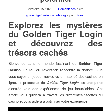
/
/
fevereiro 15, 2026
0 Comentários
em
/
goldentigercasinocanada.org
por
Elisson
Explorez les mystères
du Golden Tiger Login
et découvrez des
trésors cachés
Bienvenue dans le monde fascinant du
Golden Tiger
Casino
, un lieu où l’excitation rencontre la chance. Que
vous soyez un joueur novice ou un habitué des casinos en
ligne, le processus de
Golden Tiger Login
est une porte
d’entrée vers des expériences de jeu inoubliables. Cet
article vous guidera à travers les différentes facettes du
casino et vous aidera à optimiser votre expérience.